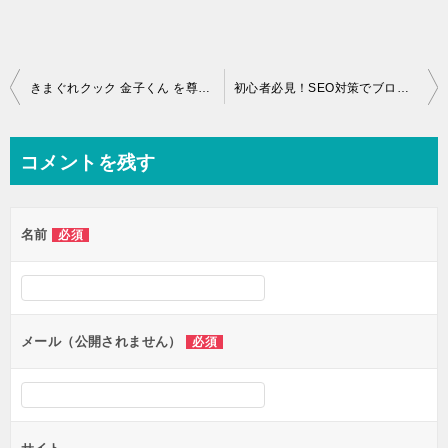
投
きまぐれクック 金子くん を尊敬する理由
初心者必見！SEO対策でブログのアクセスを劇的に増やす方法
稿
ナ
コメントを残す
ビ
ゲ
名前
必須
ー
シ
ョ
ン
メール（公開されません）
必須