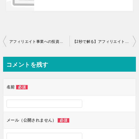
投
アフィリエイト事業への投資その１
【2秒で解る】アフィリエイトで稼げるジャンルを見つける方法とは
稿
ナ
コメントを残す
ビ
ゲ
名前
必須
ー
シ
ョ
ン
メール（公開されません）
必須