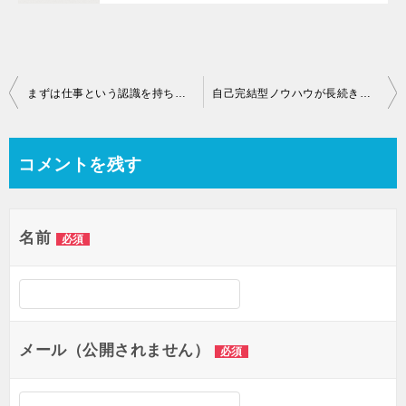
投
まずは仕事という認識を持ちましょう。
自己完結型ノウハウが長続きしない理由
稿
コメントを残す
ナ
ビ
ゲ
名前
必須
ー
シ
ョ
メール（公開されません）
必須
ン