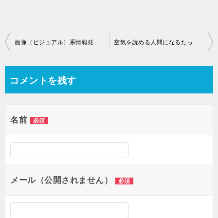
投
画像（ビジュアル）系情報発信者が陥りやすい事案
空気を読める人間になるたった一つのコツ
稿
コメントを残す
ナ
ビ
ゲ
名前
必須
ー
シ
ョ
メール（公開されません）
必須
ン